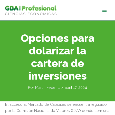
Ir
al
contenido
Opciones para
dolarizar la
cartera de
inversiones
Por
Martín Federici
/
abril 17, 2024
El acceso al Mercado de Capitales se encuentra regulado
por la Comisión Nacional de Valores (CNV) donde abrir una