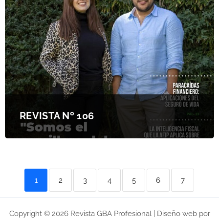
REVISTA Nº 106
1
2
3
4
5
6
7
Copyright © 2026 Revista GBA Profesional | Diseño web por