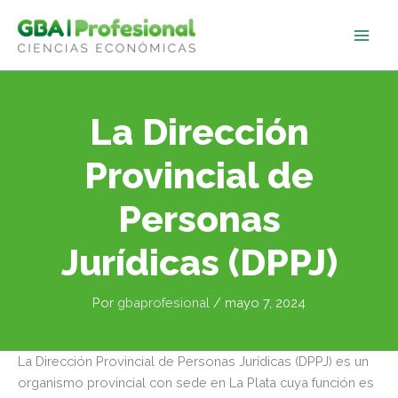
Ir
al
contenido
La Dirección
Provincial de
Personas
Jurídicas (DPPJ)
Por
gbaprofesional
/
mayo 7, 2024
La Dirección Provincial de Personas Jurídicas (DPPJ) es un
organismo provincial con sede en La Plata cuya función es