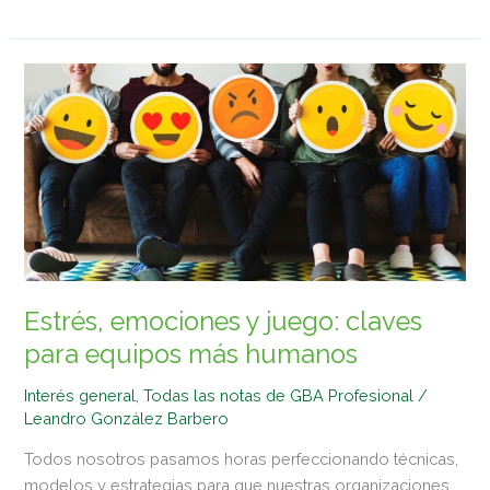
Estrés,
emociones
y
juego:
claves
para
equipos
más
humanos
Estrés, emociones y juego: claves
para equipos más humanos
Interés general
,
Todas las notas de GBA Profesional
/
Leandro González Barbero
Todos nosotros pasamos horas perfeccionando técnicas,
modelos y estrategias para que nuestras organizaciones