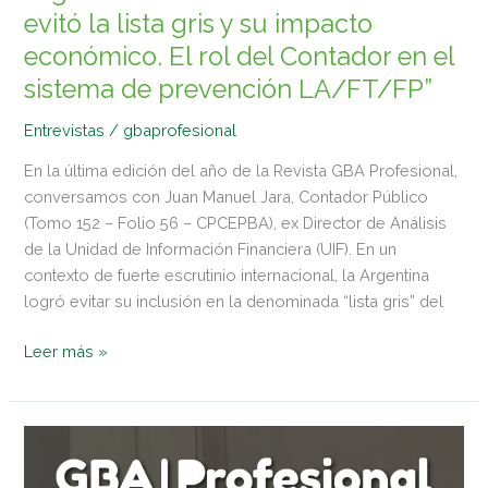
evitó la lista gris y su impacto
se
evitó
económico. El rol del Contador en el
la
sistema de prevención LA/FT/FP”
lista
gris
Entrevistas
/
gbaprofesional
y
En la última edición del año de la Revista GBA Profesional,
su
conversamos con Juan Manuel Jara, Contador Público
impacto
(Tomo 152 – Folio 56 – CPCEPBA), ex Director de Análisis
económico.
de la Unidad de Información Financiera (UIF). En un
El
contexto de fuerte escrutinio internacional, la Argentina
rol
logró evitar su inclusión en la denominada “lista gris” del
del
Contador
Leer más »
en
el
sistema
REVISTA
de
Nº
prevención