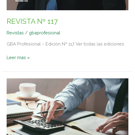
REVISTA Nº 117
Revistas
/
gbaprofesional
GBA Profesional – Edición Nº 117 Ver todas las ediciones
Leer más »
Normas
técnicas
profesionales
–
Su
aplicación