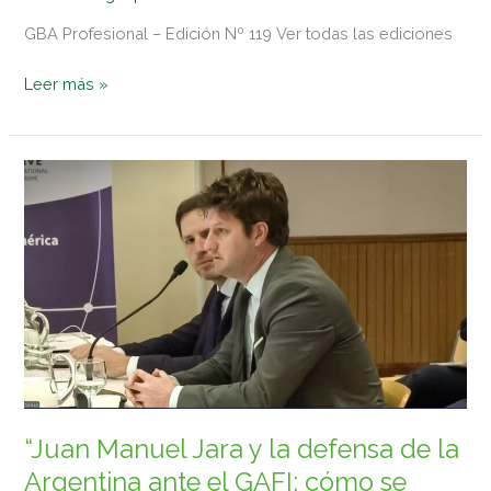
GBA Profesional – Edición Nº 119 Ver todas las ediciones
Leer más »
“Juan
Manuel
Jara
y
la
defensa
de
la
Argentina
ante
el
“Juan Manuel Jara y la defensa de la
GAFI:
Argentina ante el GAFI: cómo se
cómo