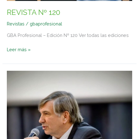
REVISTA Nº 120
Revistas
/
gbaprofesional
GBA Profesional – Edición Nº 120 Ver todas las ediciones
Leer más »
Algunas
claves
para
la
presentación
de
los
Estados
Contables