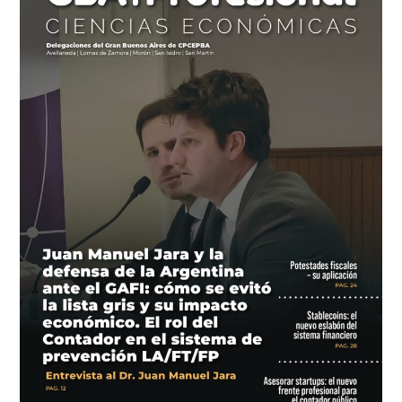
118
LA/FT/FP”