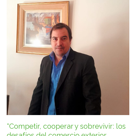
comercio
exterior
latinoamericano”
“Competir, cooperar y sobrevivir: los
desafíos del comercio exterior