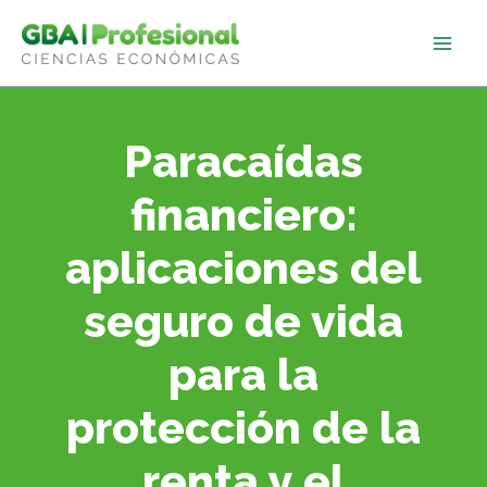
Ir
al
contenido
Paracaídas
financiero:
aplicaciones del
seguro de vida
para la
protección de la
renta y el