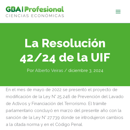
Ir
al
contenido
La Resolución
42/24 de la UIF
Por
Alberto Veiras
/
diciembre 3, 2024
En el mes de mayo de 2022 se presentó el proyecto de
modificación de la Ley N° 25.246 de Prevención del Lavado
de Activos y Financiación del Terrorismo. El trámite
parlamentario concluyó en marzo del presente año con la
sanción de la Ley N° 27.739 donde se introdujeron cambios
a la citada norma y en el Código Penal.