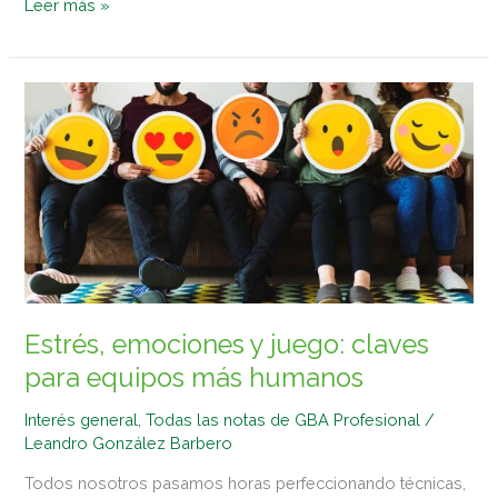
Leer más »
Estrés,
emociones
y
juego:
claves
para
equipos
más
humanos
Estrés, emociones y juego: claves
para equipos más humanos
Interés general
,
Todas las notas de GBA Profesional
/
Leandro González Barbero
Todos nosotros pasamos horas perfeccionando técnicas,