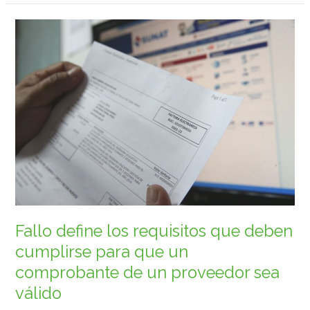
Fallo
define
los
requisitos
que
deben
cumplirse
para
que
un
comprobante
de
un
Fallo define los requisitos que deben
proveedor
cumplirse para que un
sea
comprobante de un proveedor sea
válido
válido