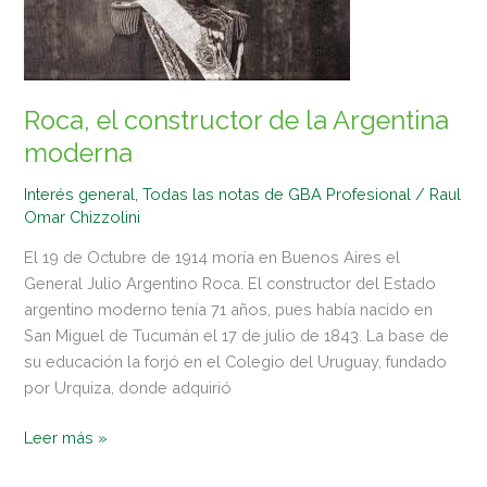
la
Argentina
moderna
Roca, el constructor de la Argentina
moderna
Interés general
,
Todas las notas de GBA Profesional
/
Raul
Omar Chizzolini
El 19 de Octubre de 1914 moría en Buenos Aires el
General Julio Argentino Roca. El constructor del Estado
argentino moderno tenía 71 años, pues había nacido en
San Miguel de Tucumán el 17 de julio de 1843. La base de
su educación la forjó en el Colegio del Uruguay, fundado
por Urquiza, donde adquirió
Leer más »