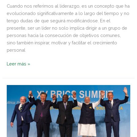
Cuando nos referimos al liderazgo, es un concepto que ha
evolucionado significativamente a lo largo del tiempo y no
tengo dudas de que seguirá modificándose. En el
presente, ser un líder no solo implica dirigir a un grupo de
personas hacia la consecución de objetivos comunes,
sino también inspirar, motivar y facilitar el crecimiento
personal
Leer más »
Los
BRICS:
evolución,
avances
y
desafíos
hacia