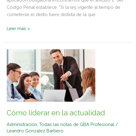
Código Penal establece: “Si la ley vigente al tiempo de
cometerse el delito fuere distinta de la que
Leer más »
Cómo
liderar
en
la
actualidad
Cómo liderar en la actualidad
Administración
,
Todas las notas de GBA Profesional
/
Leandro González Barbero