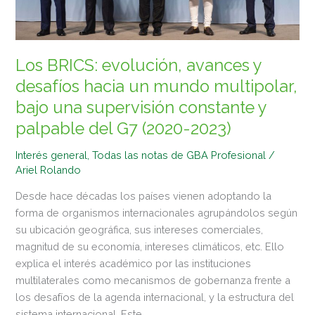
un
mundo
multipolar,
bajo
Los BRICS: evolución, avances y
una
desafíos hacia un mundo multipolar,
supervisión
bajo una supervisión constante y
constante
y
palpable del G7 (2020-2023)
palpable
Interés general
,
Todas las notas de GBA Profesional
/
del
Ariel Rolando
G7
(2020-
Desde hace décadas los países vienen adoptando la
2023)
forma de organismos internacionales agrupándolos según
su ubicación geográfica, sus intereses comerciales,
magnitud de su economía, intereses climáticos, etc. Ello
explica el interés académico por las instituciones
multilaterales como mecanismos de gobernanza frente a
los desafíos de la agenda internacional, y la estructura del
sistema internacional. Este