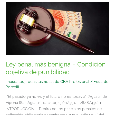
Ley
penal
más
benigna
–
Condición
objetiva
de
punibilidad
Ley penal más benigna – Condición
objetiva de punibilidad
Impuestos
,
Todas las notas de GBA Profesional
/
Eduardo
Porcelli
“El pasado ya no es y el futuro no es todavía” (Agustín de
Hipona [San Agustín], escritor, 13/11/354 – 28/8/430) 1.-
INTRODUCCIÓN: – Dentro de los principios penales de
aplicación obligatoria encontramos que el artículo 2° del