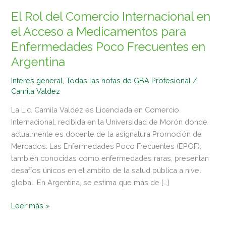
Acceso
El Rol del Comercio Internacional en
a
Medicamentos
el Acceso a Medicamentos para
para
Enfermedades Poco Frecuentes en
Enfermedades
Argentina
Poco
Frecuentes
Interés general
,
Todas las notas de GBA Profesional
/
en
Camila Valdez
Argentina
La Lic. Camila Valdéz es Licenciada en Comercio
Internacional, recibida en la Universidad de Morón donde
actualmente es docente de la asignatura Promoción de
Mercados. Las Enfermedades Poco Frecuentes (EPOF),
también conocidas como enfermedades raras, presentan
desafíos únicos en el ámbito de la salud pública a nivel
global. En Argentina, se estima que más de […]
Leer más »