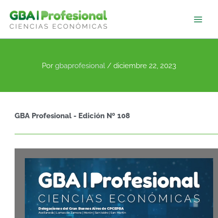
Ir
al
contenido
Por
gbaprofesional
/
diciembre 22, 2023
GBA Profesional - Edición Nº 108