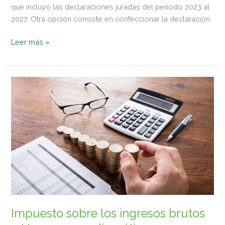
que incluyó las declaraciones juradas del período 2023 al
2027. Otra opción consiste en confeccionar la declaración
Leer más »
Impuesto
sobre
los
ingresos
brutos
–
Un
caso
paradigmático
Impuesto sobre los ingresos brutos