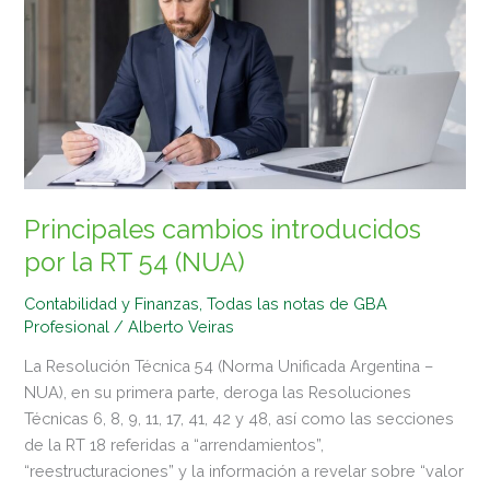
introducidos
por
la
RT
54
(NUA)
Principales cambios introducidos
por la RT 54 (NUA)
Contabilidad y Finanzas
,
Todas las notas de GBA
Profesional
/
Alberto Veiras
La Resolución Técnica 54 (Norma Unificada Argentina –
NUA), en su primera parte, deroga las Resoluciones
Técnicas 6, 8, 9, 11, 17, 41, 42 y 48, así como las secciones
de la RT 18 referidas a “arrendamientos”,
“reestructuraciones” y la información a revelar sobre “valor