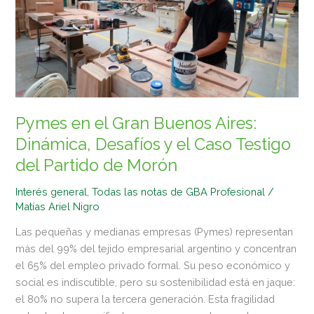
Buenos
Aires:
Dinámica,
Desafíos
y
el
Caso
Pymes en el Gran Buenos Aires:
Testigo
Dinámica, Desafíos y el Caso Testigo
del
del Partido de Morón
Partido
de
Interés general
,
Todas las notas de GBA Profesional
/
Morón
Matías Ariel Nigro
Las pequeñas y medianas empresas (Pymes) representan
más del 99% del tejido empresarial argentino y concentran
el 65% del empleo privado formal. Su peso económico y
social es indiscutible, pero su sostenibilidad está en jaque:
el 80% no supera la tercera generación. Esta fragilidad