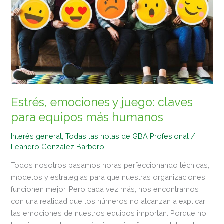
emociones
y
juego:
claves
para
equipos
más
humanos
Estrés, emociones y juego: claves
para equipos más humanos
Interés general
,
Todas las notas de GBA Profesional
/
Leandro González Barbero
Todos nosotros pasamos horas perfeccionando técnicas,
modelos y estrategias para que nuestras organizaciones
funcionen mejor. Pero cada vez más, nos encontramos
con una realidad que los números no alcanzan a explicar:
las emociones de nuestros equipos importan. Porque no