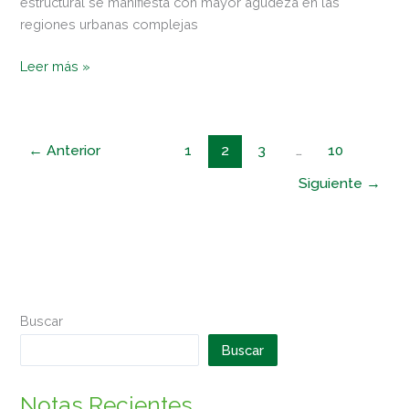
estructural se manifiesta con mayor agudeza en las
regiones urbanas complejas
Leer más »
←
Anterior
1
2
3
…
10
Siguiente
→
Buscar
Buscar
Notas Recientes