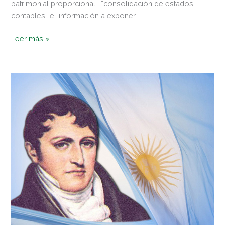
patrimonial proporcional”, “consolidación de estados
contables” e “información a exponer
Leer más »
Los
valores
éticos
y
morales
de
un
prócer