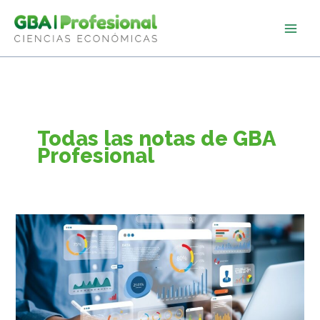
Ir
al
contenido
Todas las notas de GBA
Profesional
La
inversión
de
las
PyMEs
en