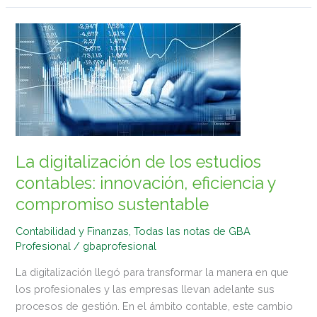
La
digitalización
de
los
estudios
contables:
innovación,
eficiencia
La digitalización de los estudios
y
contables: innovación, eficiencia y
compromiso
compromiso sustentable
sustentable
Contabilidad y Finanzas
,
Todas las notas de GBA
Profesional
/
gbaprofesional
La digitalización llegó para transformar la manera en que
los profesionales y las empresas llevan adelante sus
procesos de gestión. En el ámbito contable, este cambio