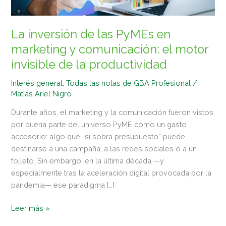
marketing
y
comunicación:
La inversión de las PyMEs en
el
marketing y comunicación: el motor
motor
invisible de la productividad
invisible
de
Interés general
,
Todas las notas de GBA Profesional
/
la
Matías Ariel Nigro
productividad
Durante años, el marketing y la comunicación fueron vistos
por buena parte del universo PyME como un gasto
accesorio: algo que “si sobra presupuesto” puede
destinarse a una campaña, a las redes sociales o a un
folleto. Sin embargo, en la última década —y
especialmente tras la aceleración digital provocada por la
pandemia— ese paradigma […]
Leer más »