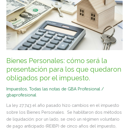
cómo
será
la
presentación
para
los
que
quedaron
obligados
Bienes Personales: cómo será la
por
presentación para los que quedaron
el
obligados por el impuesto.
impuesto.
Impuestos
,
Todas las notas de GBA Profesional
/
gbaprofesional
La ley 27.743 el año pasado hizo cambios en el impuesto
sobre los Bienes Personales. Se habilitaron dos métodos
de liquidación: por un lado, se creó un régimen voluntario
de pago anticipado (REIBP) de cinco años del impuesto,