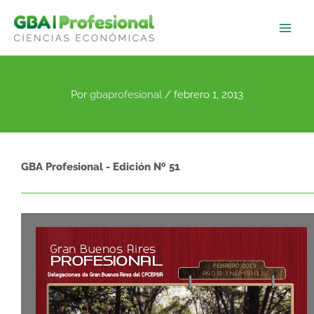
Ir
al
contenido
Por
gbaprofesional
/
febrero 1, 2013
GBA Profesional - Edición Nº 51