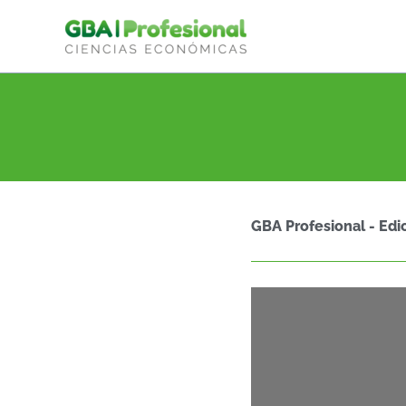
Ir
al
contenido
GBA Profesional - Edi