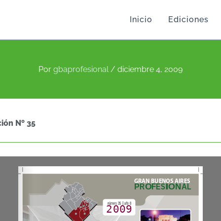
Inicio
Ediciones
Por
gbaprofesional
/
diciembre 4, 2009
ción Nº 35